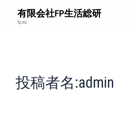
検
内
索
有限会社FP生活総研
容
対
を
象:
fp.inc
ス
キ
ッ
プ
投稿者名:admin